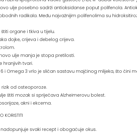
ovo ulje posebno sadrži antioksidanse poput polifenola. Antiok
slobodnih radikala. Među najvažnijim polifenolima su hidroksitir
titi organe i tkiva u tijelu.
ka dojke, crijeva i debelog crijeva.
trolom.
vo ulje manja je stopa pretilosti.
hranjivih tvari.
Omega 3 vrlo je sličan sastavu majčinog mlijeka, što čini mas
 rizik od osteoporoze.
je štiti mozak si spriječava Alzheimerovu bolest.
psorijaze, akni i ekcema.
O KORISTITI
lje nadopunjuje svaki recept i obogaćuje okus.