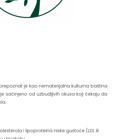
prepoznat je kao nematerijalna kulturna baština
 sačinjeno od uzbudljivih okusa koji čekaju da
la.
sterola i lipoproteina niske gustoće (LDL ili
 u krvotoku.