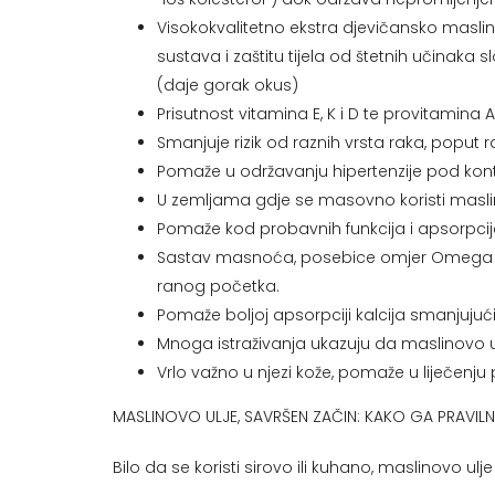
Visokokvalitetno ekstra djevičansko maslin
sustava i zaštitu tijela od štetnih učinaka 
(daje gorak okus)
Prisutnost vitamina E, K i D te provitamina A š
Smanjuje rizik od raznih vrsta raka, poput ra
Pomaže u održavanju hipertenzije pod kon
U zemljama gdje se masovno koristi maslino
Pomaže kod probavnih funkcija i apsorpcije 
Sastav masnoća, posebice omjer Omega 6 i 
ranog početka.
Pomaže boljoj apsorpciji kalcija smanjujući
Mnoga istraživanja ukazuju da maslinovo ul
Vrlo važno u njezi kože, pomaže u liječenju 
MASLINOVO ULJE, SAVRŠEN ZAČIN: KAKO GA PRAVILN
Bilo da se koristi sirovo ili kuhano, maslinovo u