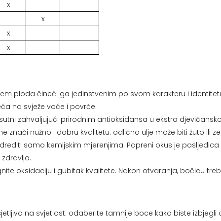
x
x
x
x
jem ploda čineći ga jedinstvenim po svom karakteru i identitetu
jeća na svježe voće i povrće.
risutni zahvaljujući prirodnim antioksidansa u ekstra djevičans
nači nužno i dobru kvalitetu: odlično ulje može biti žuto ili zele
drediti samo kemijskim mjerenjima. Papreni okus je posljedica 
zdravlja.
nite oksidaciju i gubitak kvalitete. Nakon otvaranja, bočicu tr
jetljivo na svjetlost: odaberite tamnije boce kako biste izbjegli 