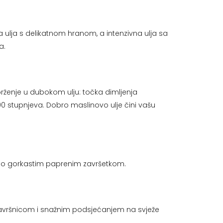
a ulja s delikatnom hranom, a intenzivna ulja sa
a.
 prženje u dubokom ulju: točka dimljenja
90 stupnjeva. Dobro maslinovo ulje čini vašu
lago gorkastim paprenim završetkom.
završnicom i snažnim podsjećanjem na svježe