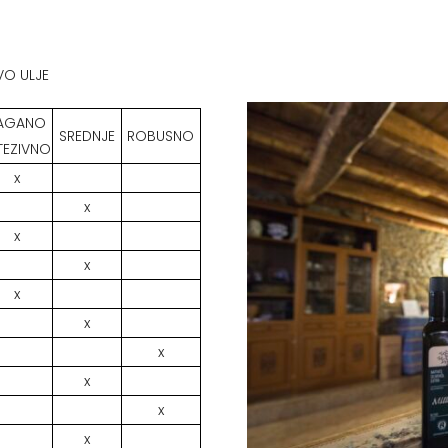
VO ULJE
AGANO
SREDNJE
ROBUSNO
TEZIVNO
x
x
x
x
x
x
x
x
x
x