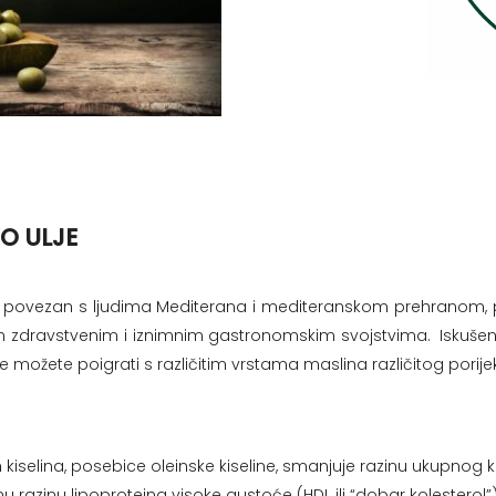
O ULJE
ćima povezan s ljudima Mediterana i mediteranskom prehranom, 
 zdravstvenim i iznimnim gastronomskim svojstvima. Iskušenje
 možete poigrati s različitim vrstama maslina različitog porijek
elina, posebice oleinske kiseline, smanjuje razinu ukupnog kole
u razinu lipoproteina visoke gustoće (HDL ili “dobar kolesterol”)