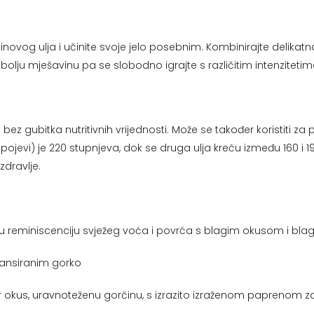
novog ulja i učinite svoje jelo posebnim. Kombinirajte delikatn
bolju mješavinu pa se slobodno igrajte s različitim intenzitetim
ez gubitka nutritivnih vrijednosti. Može se također koristiti za
ojevi) je 220 stupnjeva, dok se druga ulja kreću između 160 i 1
dravlje.
žnu reminiscenciju svježeg voća i povrća s blagim okusom i b
alansiranim gorko
r okus, uravnoteženu gorčinu, s izrazito izraženom paprenom 