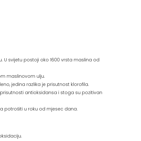
. U svijetu postoji oko 1600 vrsta maslina od
kom maslinovom ulju.
no, jedina razlika je prisutnost klorofila.
prisutnosti antioksidansa i stoga su pozitivan
eba potrošiti u roku od mjesec dana.
oksidaciju.