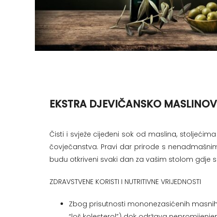
EKSTRA DJEVIČANSKO MASLINOV
Čisti i svježe cijeđeni sok od maslina, stolje
čovječanstva. Pravi dar prirode s nenadmašnim
budu otkriveni svaki dan za vašim stolom gdje se
ZDRAVSTVENE KORISTI I NUTRITIVNE VRIJEDNOSTI
Zbog prisutnosti mononezasićenih masnih kis
“loš kolesterol”) dok održava nepromijenjen