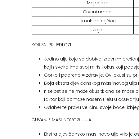
Majoneza
Crveni umaci
Umak od rajčice
Jaja
KORISNI PRIJEDLOZI
Jedino ulje koje se dobiva izravnim prešan
kojih svaka ima svoj miris i okus koji pods
Gorko i papreno = zdravlje. Ovi okusi su p
Boja ekstra djevičanskog maslinovog ulja ne z
Kiselost se ne može okusiti: ona se može o
faktor koji pomaže našem tijelu u očuvanju 
Odaberite pravu veličinu svoje boce: izbjeg
ČUVANJE MASLINOVOG ULJA
Ekstra djevičansko maslinovo ulje vrlo je os