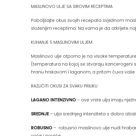
MASLINOVO ULJE SA SIROVIM RECEPTIMA
Poboljšajte okus svojih recepata svježinom masli
složenijim receptima. Na vama je da otkrijete naj
KUHANJE S MASLINOVIM ULJEM
Maslinovo ulje otporno je na visoke temperature b
(temperatura na kojoj se stvaraju kancerogeni sp
hranu hrskavom i laganom, a pritom čuva vaše z
RAZLIČITI OKUSI ZA SVAKU PRILIKU
LAGANO INTENZIVNO
– ove vrste ulja imaju nje
SREDNJE
– ulja srednjeg intenziteta s dobro izb
ROBUSNO
–
robusno maslinovo ulje nudi hraba
voće i povrće.