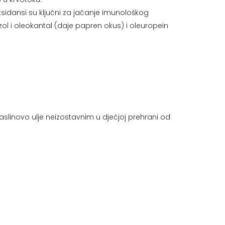
sidansi su ključni za jačanje imunološkog
ozol i oleokantal (daje papren okus) i oleuropein
linovo ulje neizostavnim u dječjoj prehrani od