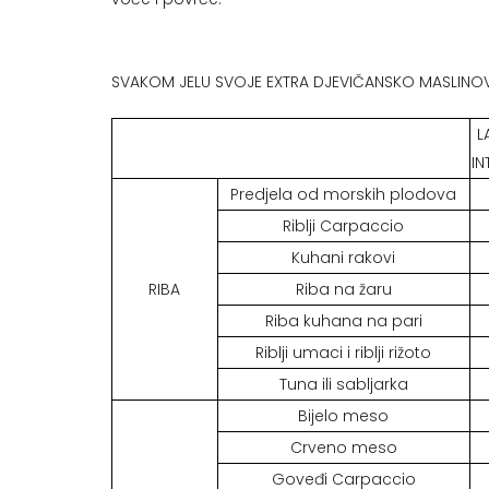
SVAKOM JELU SVOJE EXTRA DJEVIČANSKO MASLINO
L
IN
Predjela od morskih plodova
Riblji Carpaccio
Kuhani rakovi
RIBA
Riba na žaru
Riba kuhana na pari
Riblji umaci i riblji rižoto
Tuna ili sabljarka
Bijelo meso
Crveno meso
Goveđi Carpaccio