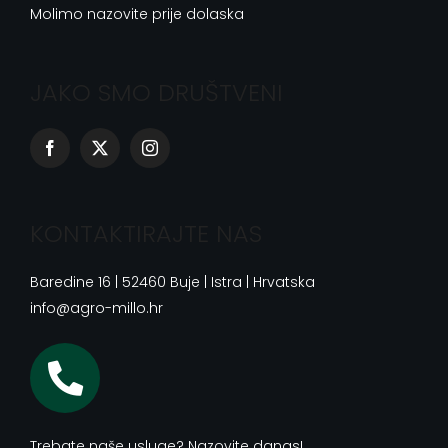
Molimo nazovite prije dolaska
JAKO SMO DRUŠTVENI
KONTAKTIRAJTE NAS
Baredine 16 | 52460 Buje | Istra | Hrvatska
info@agro-millo.hr
Trebate naše usluge? Nazovite danas!