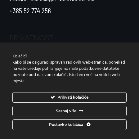
+385 52 774 256
PRIVATNOST
Zaštita osobnih podataka
Kolačići
Kako bi se osigurao ispravan rad ovih web-stranica, ponekad
na vaše uređaje pohranjujemo male podatkovne datoteke
Izjava o korištenju kolačića
Izjava o pristupačnosti
poznate pod nazivom kolačići. Isto čini i većina velikih web-
mjesta.
Prihvati kolačiće
Saznaj više
© Copyright Agro Millo | All Rights Reserved |
Development by
Studio Web Art
Postavke kolačića