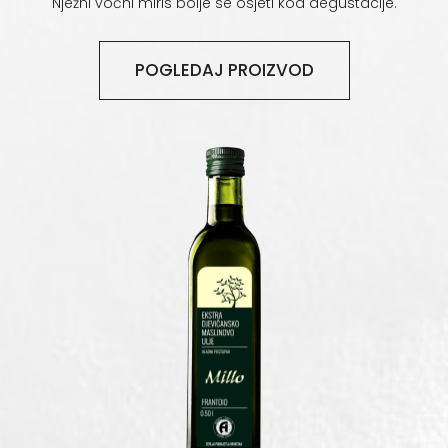
Nježni voćni miris bolje se osjeti kod degustacije.
POGLEDAJ PROIZVOD