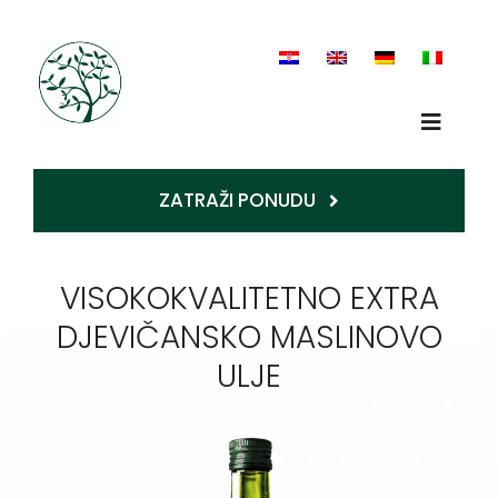
Skip
to
content
Toggle
Op
Naviga
ZATRAŽI PONUDU
Home
VISOKOKVALITETNO EXTRA
O nama
DJEVIČANSKO MASLINOVO
Proizvodnja
ULJE
Usluge